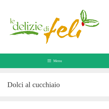
Vai
al
contenuto
Menu
Dolci al cucchiaio