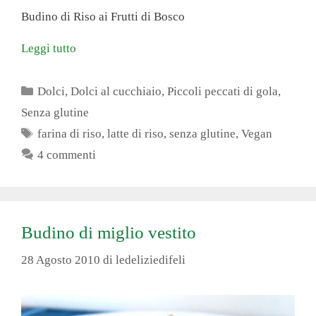
ce
nt
ha
wi
m
on
Budino di Riso ai Frutti di Bosco
bo
er
ts
tte
ail
di
ok
es
A
r
vi
Leggi tutto
t
pp
di
Categorie
Dolci
,
Dolci al cucchiaio
,
Piccoli peccati di gola
,
Senza glutine
Tag
farina di riso
,
latte di riso
,
senza glutine
,
Vegan
4 commenti
Budino di miglio vestito
28 Agosto 2010
di
ledeliziedifeli