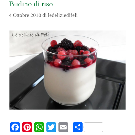
Budino di riso
4 Ottobre 2010
di
ledeliziedifeli
Fa
Pi
W
T
E
C