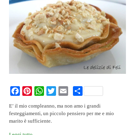
Fa
Pi
W
T
E
C
ce
nt
ha
wi
m
on
E’ il mio compleanno, ma non amo i grandi
bo
er
ts
tte
ail
di
festeggiamenti, un piccolo pensiero per me e mio
ok
es
A
r
vi
marito è sufficiente.
t
pp
di
Leggi tutto