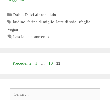
Categorie
Dolci
,
Dolci al cucchiaio
Tag
budino
,
farina di miglio
,
latte di soia
,
sfoglia
,
Vegan
Lascia un commento
Pagina
Pagina
Pagina
←
Precedente
1
…
10
11
Ricerca
per: