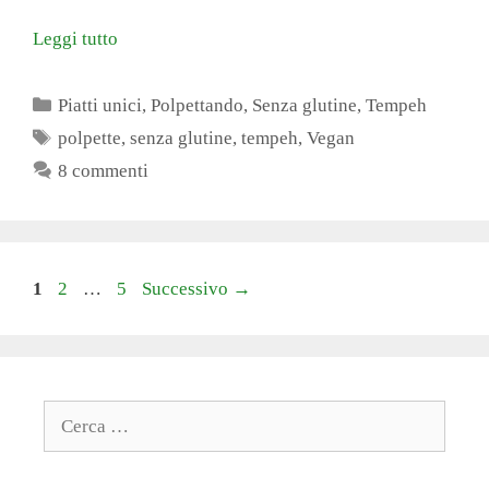
Leggi tutto
Categorie
Piatti unici
,
Polpettando
,
Senza glutine
,
Tempeh
Tag
polpette
,
senza glutine
,
tempeh
,
Vegan
8 commenti
Pagina
Pagina
Pagina
1
2
…
5
Successivo
→
Ricerca
per: