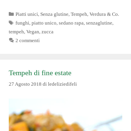
Categorie
Piatti unici
,
Senza glutine
,
Tempeh
,
Verdura & Co.
Tag
funghi
,
piatto unico
,
sedano rapa
,
senzaglutine
,
tempeh
,
Vegan
,
zucca
2 commenti
Tempeh di fine estate
27 Agosto 2018
di
ledeliziedifeli