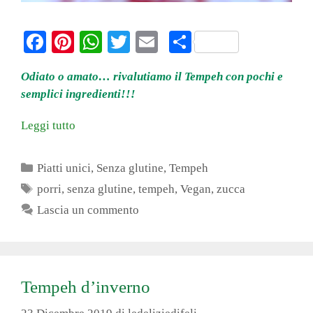
Fa
Pi
W
T
E
C
ce
nt
ha
wi
m
on
Odiato o amato… rivalutiamo il Tempeh con pochi e
bo
er
ts
tte
ail
di
semplici ingredienti!!!
ok
es
A
r
vi
Leggi tutto
t
pp
di
Categorie
Piatti unici
,
Senza glutine
,
Tempeh
Tag
porri
,
senza glutine
,
tempeh
,
Vegan
,
zucca
Lascia un commento
Tempeh d’inverno