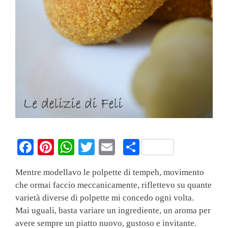
Fa
Pi
W
T
E
C
ce
nt
ha
wi
m
on
Mentre modellavo le polpette di tempeh, movimento
bo
er
ts
tte
ail
di
che ormai faccio meccanicamente, riflettevo su quante
ok
es
A
r
vi
varietà diverse di polpette mi concedo ogni volta.
t
pp
di
Mai uguali, basta variare un ingrediente, un aroma per
avere sempre un piatto nuovo, gustoso e invitante.