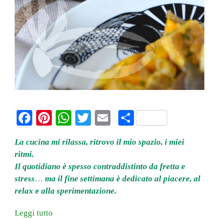
Fa
Pi
W
T
E
C
ce
nt
ha
wi
m
on
La cucina mi rilassa, ritrovo il mio spazio, i miei
bo
er
ts
tte
ail
di
ritmi.
ok
es
A
r
vi
Il quotidiano è spesso contraddistinto da fretta e
t
pp
di
stress
…
ma il fine settimana è dedicato al piacere, al
relax e alla sperimentazione.
Leggi tutto