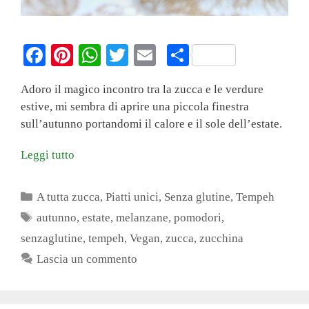
Fa
Pi
W
T
E
C
ce
nt
ha
wi
m
on
Adoro il magico incontro tra la zucca e le verdure
bo
er
ts
tte
ail
di
estive, mi sembra di aprire una piccola finestra
ok
es
A
r
vi
sull’autunno portandomi il calore e il sole dell’estate.
t
pp
di
Leggi tutto
Categorie
A tutta zucca
,
Piatti unici
,
Senza glutine
,
Tempeh
Tag
autunno
,
estate
,
melanzane
,
pomodori
,
senzaglutine
,
tempeh
,
Vegan
,
zucca
,
zucchina
Lascia un commento