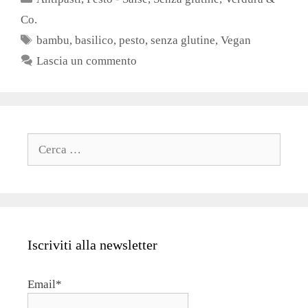
Co.
Tag
bambu
,
basilico
,
pesto
,
senza glutine
,
Vegan
Lascia un commento
Ricerca
per:
Iscriviti alla newsletter
Email*