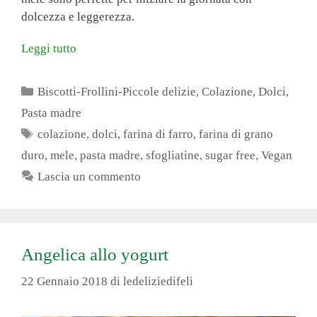
ok
es
A
r
vi
dolcezza e leggerezza.
t
pp
di
Leggi tutto
Categorie
Biscotti-Frollini-Piccole delizie
,
Colazione
,
Dolci
,
Pasta madre
Tag
colazione
,
dolci
,
farina di farro
,
farina di grano
duro
,
mele
,
pasta madre
,
sfogliatine
,
sugar free
,
Vegan
Lascia un commento
Angelica allo yogurt
22 Gennaio 2018
di
ledeliziedifeli