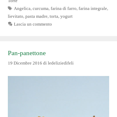
Torte
Tag
Angelica
,
curcuma
,
farina di farro
,
farina integrale
,
lievitato
,
pasta madre
,
torta
,
yogurt
Lascia un commento
Pan-panettone
19 Dicembre 2016
di
ledeliziedifeli