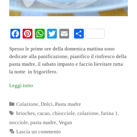
Fa
Pi
W
T
E
C
ce
nt
ha
wi
m
on
Spesso le prime ore della domenica mattina sono
bo
er
ts
tte
ail
di
dedicate alla panificazione, pianifico il rinfresco della
ok
es
A
r
vi
pasta madre, il sabato impasto e faccio lievitare tutta
t
pp
di
la notte in frigorifero.
Leggi tutto
Categorie
Colazione
,
Dolci
,
Pasta madre
Tag
brioches
,
cacao
,
chiocciole
,
colazione
,
farina 1
,
nocciole
,
pasta madre
,
Vegan
Lascia un commento