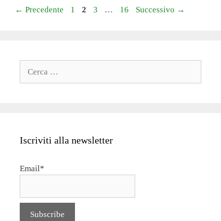
Pagina
Pagina
Pagina
Pagina
←
Precedente
1
2
3
…
16
Successivo
→
Ricerca
per:
Iscriviti alla newsletter
Email*