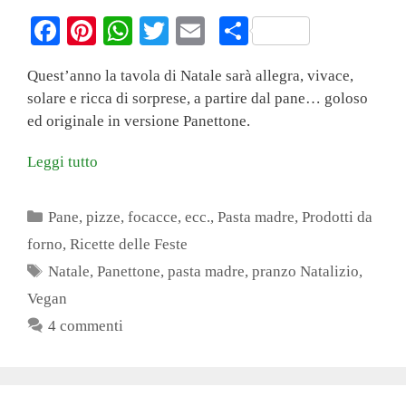
Fa
Pi
W
T
E
C
ce
nt
ha
wi
m
on
Quest’anno la tavola di Natale sarà allegra, vivace,
bo
er
ts
tte
ail
di
solare e ricca di sorprese, a partire dal pane… goloso
ok
es
A
r
vi
ed originale in versione Panettone.
t
pp
di
Leggi tutto
Categorie
Pane, pizze, focacce, ecc.
,
Pasta madre
,
Prodotti da
forno
,
Ricette delle Feste
Tag
Natale
,
Panettone
,
pasta madre
,
pranzo Natalizio
,
Vegan
4 commenti