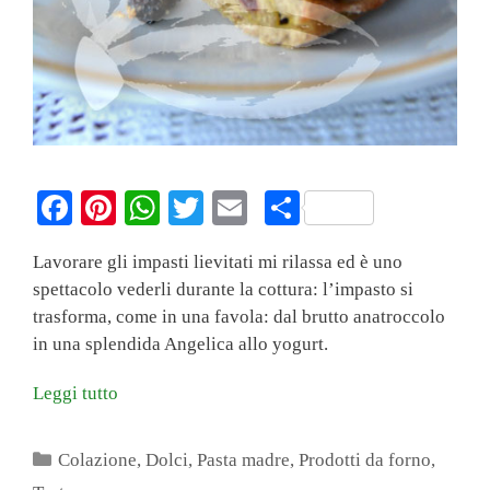
Fa
Pi
W
T
E
C
ce
nt
ha
wi
m
on
Lavorare gli impasti lievitati mi rilassa ed è uno
bo
er
ts
tte
ail
di
spettacolo vederli durante la cottura: l’impasto si
ok
es
A
r
vi
trasforma, come in una favola: dal brutto anatroccolo
t
pp
di
in una splendida Angelica allo yogurt.
Leggi tutto
Categorie
Colazione
,
Dolci
,
Pasta madre
,
Prodotti da forno
,