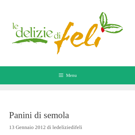
Vai
al
contenuto
Menu
Panini di semola
13 Gennaio 2012
di
ledeliziedifeli