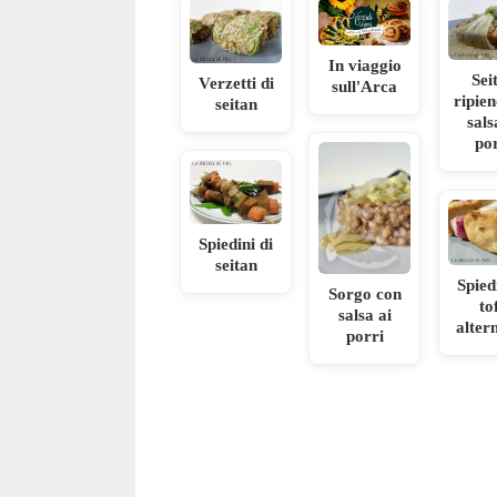
In viaggio
Sei
Verzetti di
sull'Arca
ripie
seitan
sals
po
Spiedini di
seitan
Spied
Sorgo con
to
salsa ai
alter
porri