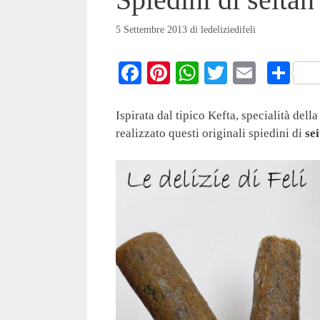
5 Settembre 2013
di
ledeliziedifeli
Fa
Pi
W
T
E
C
ce
nt
ha
wi
m
on
bo
er
ts
tte
ail
di
Ispirata dal tipico Kefta, specialità dell
realizzato questi originali spiedini di
sei
ok
es
A
r
vi
t
pp
di