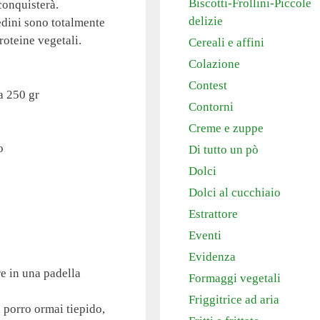
Biscotti-Frollini-Piccole
conquisterà.
delizie
iedini sono totalmente
roteine vegetali.
Cereali e affini
Colazione
Contest
a 250 gr
Contorni
Creme e zuppe
o
Di tutto un pò
Dolci
Dolci al cucchiaio
Estrattore
Eventi
Evidenza
re in una padella
Formaggi vegetali
Friggitrice ad aria
il porro ormai tiepido,