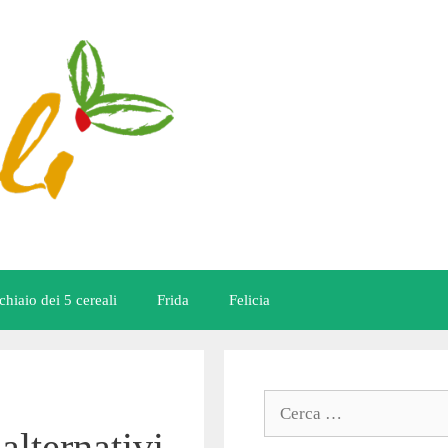
chiaio dei 5 cereali
Frida
Felicia
Ricerca
per:
alternativi