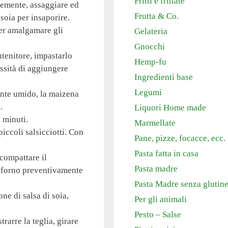
Fritti e frittate
finemente, assaggiare ed
Frutta & Co.
soia per insaporire.
er amalgamare gli
Gelateria
Gnocchi
ntenitore, impastarlo
Hemp-fu
ssità di aggiungere
Ingredienti base
Legumi
ente umido, la maizena
.
Liquori Home made
 minuti.
Marmellate
iccoli salsicciotti. Con
Pane, pizze, focacce, ecc.
Pasta fatta in casa
 compattare il
Pasta madre
a forno preventivamente
Pasta Madre senza glutin
ne di salsa di soia,
Per gli animali
Pesto – Salse
rarre la teglia, girare