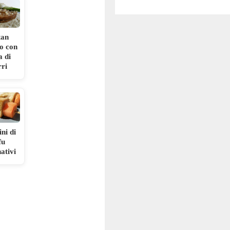
tan
no con
a di
rri
ini di
fu
nativi