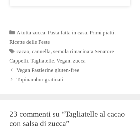
Categorie
A tutta zucca
,
Pasta fatta in casa
,
Primi piatti
,
Ricette delle Feste
Tag
cacao
,
cannella
,
semola rimacinata Senatore
Cappelli
,
Tagliatelle
,
Vegan
,
zucca
Vegan Pastierine gluten-free
Topinambur gratinati
23 commenti su “Tagliatelle al cacao
con salsa di zucca”