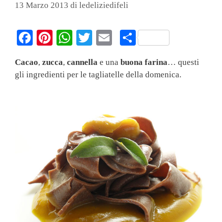
13 Marzo 2013
di
ledeliziedifeli
Fa
Pi
W
T
E
C
ce
nt
ha
wi
m
on
Cacao
,
zucca
,
cannella
e una
buona farina
… questi
bo
er
ts
tte
ail
di
gli ingredienti per le tagliatelle della domenica.
ok
es
A
r
vi
t
pp
di