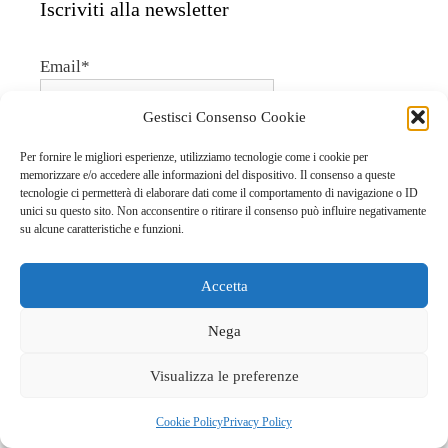
Iscriviti alla newsletter
Email*
Gestisci Consenso Cookie
Per fornire le migliori esperienze, utilizziamo tecnologie come i cookie per
memorizzare e/o accedere alle informazioni del dispositivo. Il consenso a queste
tecnologie ci permetterà di elaborare dati come il comportamento di navigazione o ID
unici su questo sito. Non acconsentire o ritirare il consenso può influire negativamente
su alcune caratteristiche e funzioni.
Accetta
Articoli recenti
Nega
Simil focaccia di quinoa e batata
Visualizza le preferenze
Non tiramisù vegan
Farinata di ceci con zucca al rosmarino
Cookie Policy
Privacy Policy
Riso al forno in zucchine